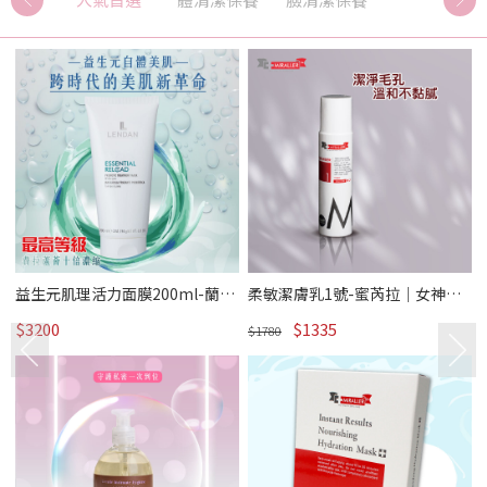
｜
益生元肌理活力面膜200ml-蘭頓
柔敏潔膚乳1號-蜜芮拉｜女神駕
｜女神駕到 /熱賣
到 /熱賣
$3200
$1335
$1780