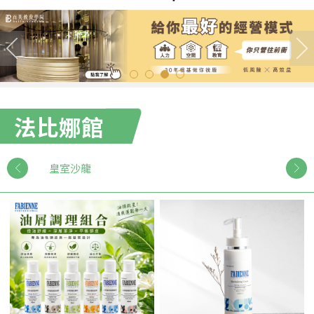
法比娜館
皇室沙龍