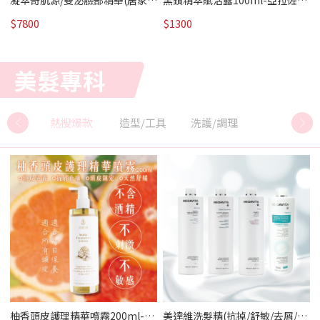
凝萃奇肌源/雙泌臉部精華(居家
黑鑽精萃賦活露100ml-亞拉佐｜
版)/外泌體科技｜女神駕到 / 熱賣
美髮專科 /熱賣
$7800
$1300
美髮專科
熱搜爆款
造型/工具
洗護/調理
型
柚香頭皮護理精華噴霧200ml-凡
美達維洗髮精(抗掉/舒敏/去屑/抑