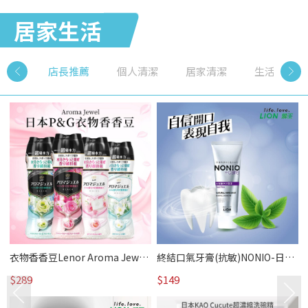
居家生活
店長推薦
個人清潔
居家清潔
生活百貨
熱
賞
衣物香香豆Lenor Aroma Jewel-
終結口氣牙膏(抗敏)NONIO-日本
P&G｜居家生活 /熱賣
獅王｜居家生活 /熱賣
$289
$149