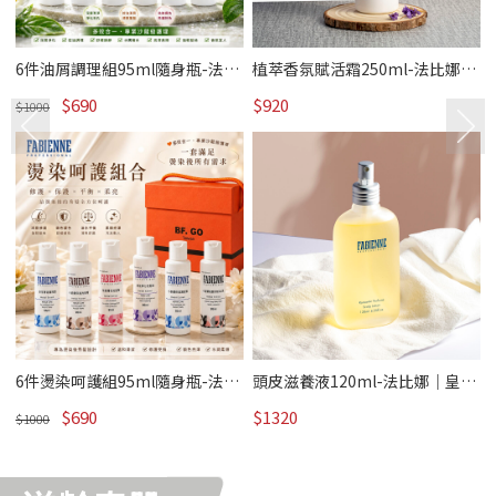
6件油屑調理組95ml隨身瓶-法比
植萃香氛賦活霜250ml-法比娜｜
賞
娜【禮盒】｜花漾春賞《皇室沙
皇室沙龍 /熱賣
$690
$920
龍》
$1000
6件燙染呵護組95ml隨身瓶-法比
頭皮滋養液120ml-法比娜｜皇室
娜【禮盒】｜花漾春賞《皇室沙
沙龍 /熱賣
$690
$1320
龍》
$1000