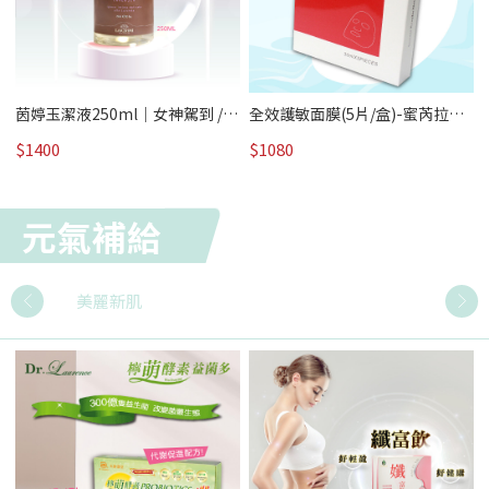
｜
茵婷玉潔液250ml｜女神駕到 /熱
全效護敏面膜(5片/盒)-蜜芮拉｜
賣
女神駕到 /熱賣
$1400
$1080
元氣補給
美麗新肌