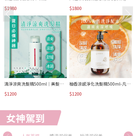
娜緹雅｜美髮專科 /熱賣
脂)1000ml｜美髮專科 /熱賣
$1980
$1800
清淨涼爽洗髮精500ml｜美髮專
柚香涼感淨化洗髮精500ml-凡娜
科 /熱賣
緹雅｜美髮專科 /熱賣
$1200
$1200
女神駕到
人氣首選
體清潔保養
臉清潔保養