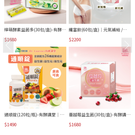
檸萌酵素益菌多(30包/盒)-有酵講
纖富飲(60包/盒)｜元氣補給 /熱
堂｜元氣補給 /熱賣
賣
$1680
$2200
下
通順錠(120粒/瓶)-有酵講堂｜元
蔓越莓益生菌(30包/盒)-有酵講堂
氣補給 /熱賣
｜元氣補給 /熱賣
$1490
$1680