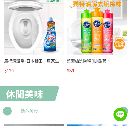
馬桶清潔劑-日本獅王｜居家生活
超濃縮洗碗精(柑橘/葡
/熱賣
萄)Cucute-日本花王｜居家生活 /
$120
$89
熱賣
休閒美味
點心美食
下