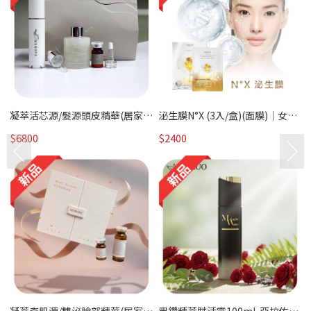
凝萃活芯源/髮源頭皮精華(居家
泌生膜N°X (3入/盒)(面膜)｜女神
版)/外泌體科技｜美髮專科 /熱賣
駕到 /熱賣
$6800
$2400