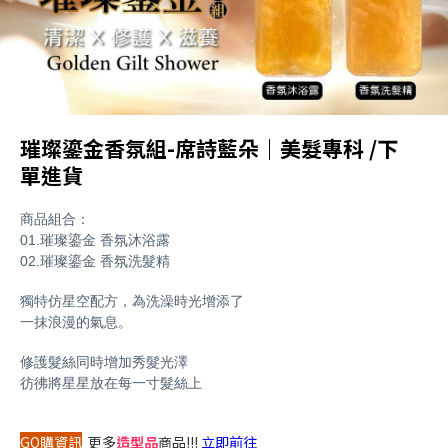
璀璨鎏金香氛組-席詩藍朵｜美髮專科 /下
單進貨
商品組合：
01.
璀璨鎏金 香氛沐浴露
02.
璀璨鎏金 香氛洗髮精
獨特仿星空配方，為洗澡時光增添了
一抹浪漫的氣息。
修護髮絲同時增加秀髮光澤
彷彿將星星放在每一寸髮絲上
GO購資訊
更多
造型品
商品!!!
立即前往