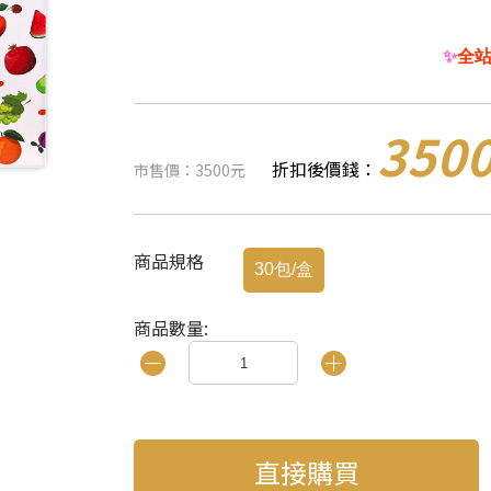
✨
全站 
350
折扣後價錢：
市售價：3500元
商品規格
30包/盒
商品數量:
直接購買