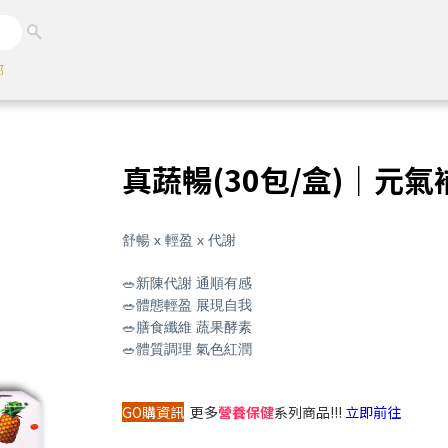
娜
真蔬暢(30包/盒)｜元氣
舒暢 x 輕盈 x 代謝
🥗新陳代謝 通順有感
🥗體態輕盈 展現自我
🥗膳食纖維 蔬果酵素
🥗體質調理 氣色紅潤
GO購資訊
更多
營養保健
系列商品!!!
立即前往