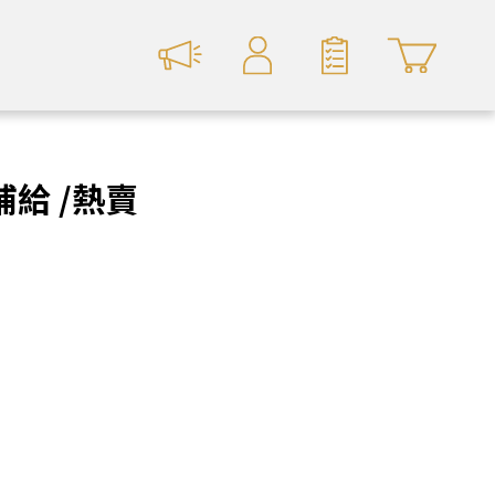
補給 /熱賣