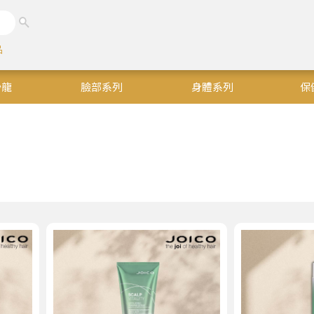
品
沙龍
臉部系列
身體系列
保