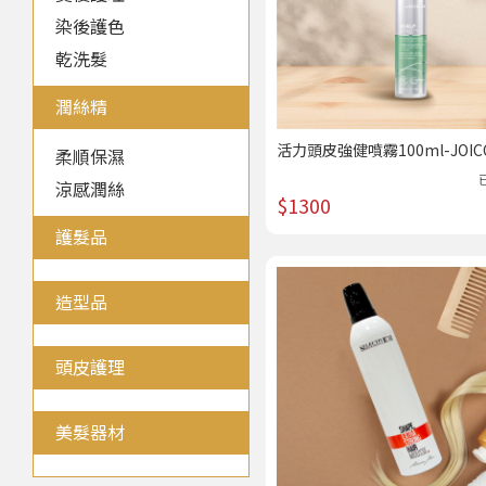
染後護色
乾洗髮
潤絲精
活力頭皮強健噴霧100ml-JOI
柔順保濕
髮專科 /熱賣
涼感潤絲
$1300
護髮品
造型品
頭皮護理
美髮器材