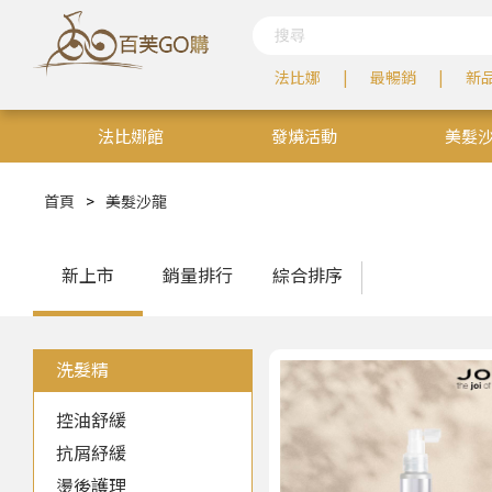
法比娜
最暢銷
新
法比娜館
發燒活動
美髮
居家生活
百芙學院
首頁
>
美髮沙龍
新上市
銷量排行
綜合排序
洗髮精
控油舒緩
抗屑紓緩
燙後護理