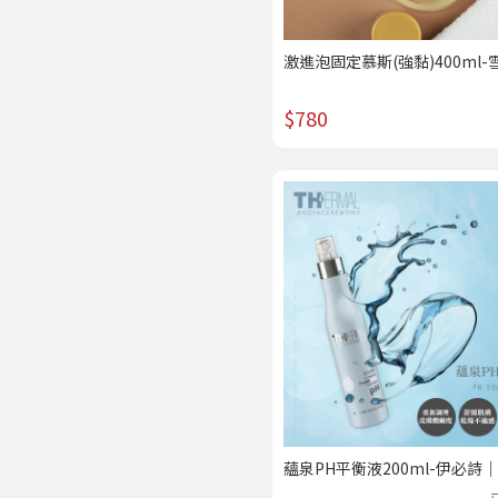
激進泡固定慕斯(強黏)400ml-
｜美髮專科 /熱賣
$780
蘊泉PH平衡液200ml-伊必詩
科 /熱賣