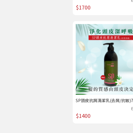
$1700
SP頭皮抗屑清潔乳(去屑/抗敏)7
｜美髮專科 /熱賣
$1400