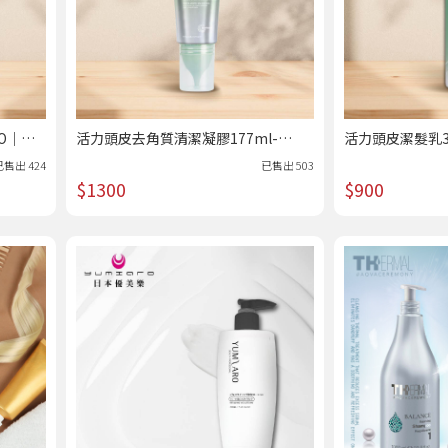
CO｜美
活力頭皮去角質清潔凝膠177ml-
活力頭皮潔髮乳30
JOICO｜美髮專科 /熱賣
專科 /熱賣
已售出
424
已售出
503
$1300
$900