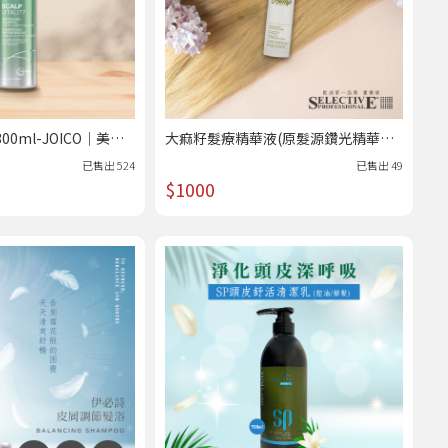
0ml-JOICO｜美髮
大痲籽髮療精華液(原髮源鑽光精華
液)50ml-雪樂媞｜美髮專科 /熱賣
已售出
524
已售出
49
$1000