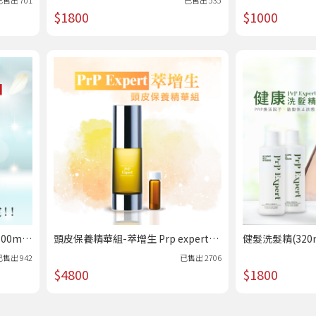
$1800
$1000
00ml
頭皮保養精華組-萃增生 Prp expert｜
健髮洗髮精(320m
PRP奇肌/熱賣
Prp expert｜
已售出
942
已售出
2706
$4800
$1800