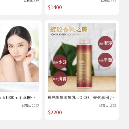
$1400
l/1000ml)-萃增生
導光悅髮潔髮乳-JOICO｜美髮專科 /熱
PRP奇肌/熱賣
賣
已售出
2563
已售出
1762
$2200