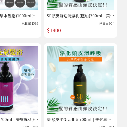
水髮浴)1000ml(健
SP頭皮舒活清潔乳(控油)700ml｜美髮
油/敏感)｜美髮專科 /
專科 /熱賣
已售出
1589
已售出
954
$1400
00ml｜美髮專科 /熱
SP頭皮平衡活化泥700ml｜美髮專科 /
熱賣
已售出
910
已售出
891