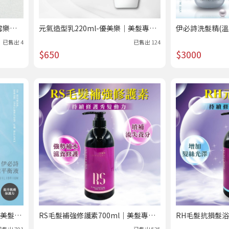
雪樂媞
元氣造型乳220ml-優美樂｜美髮專科 /
伊必詩洗髮精(溫泉
熱賣
髮/皮屑/多汗/控
已售出
4
已售出
124
熱賣
$650
$3000
｜美髮專
RS毛髮補強修護素700ml｜美髮專科 /
RH毛髮抗損髮浴7
熱賣
賣
已售出
701
已售出
535