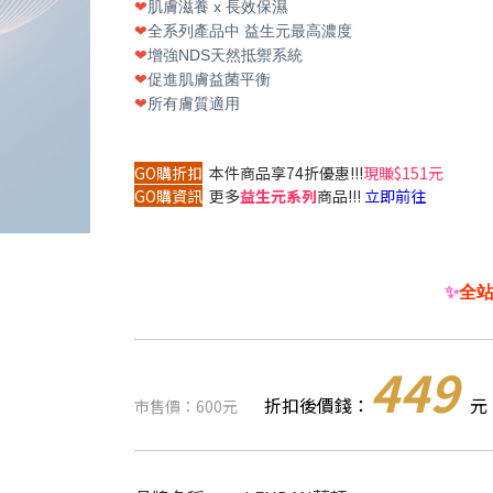
❤
肌膚滋養 x
長效保濕
❤
全系列產品中 益生元最高濃度
❤
增強NDS天然抵禦系統
❤
促進肌膚益菌平衡
❤
所有膚質適用
GO購折扣
本件商品享74折優惠!!!
現賺$151元
GO購資訊
更多
益生元系列
商品!!!
立即前往
✨
全站 
449
折扣後價錢：
元
市售價：600元