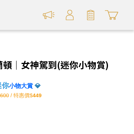
蘭頓｜女神駕到(迷你小物賞)
迷你
小物大賞
💎
600
/ 特惠價$
449