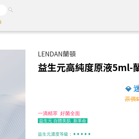
銷
LENDAN蘭頓
益生元高純度原液5ml-
💎
原價$
一滴精萃 好菌全面
益生元 自體美肌 新革命
益生元濃度等級：✦✦✦✦✦