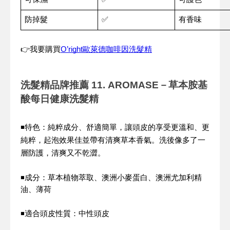
防掉髮
✅
有香味
👉我要購買
O’right歐萊德咖啡因洗髮精
洗髮精品牌推薦 11. AROMASE－草本胺基
酸每日健康洗髮精
◾特色：純粹成分、舒適簡單，讓頭皮的享受更溫和、更
純粹，起泡效果佳並帶有清爽草本香氣。洗後像多了一
層防護，清爽又不乾澀。
◾成分：草本植物萃取、澳洲小麥蛋白、澳洲尤加利精
油、薄荷
◾適合頭皮性質：中性頭皮