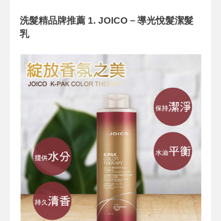
洗髮精品牌推薦 1. JOICO－導光悅髮潔髮
乳