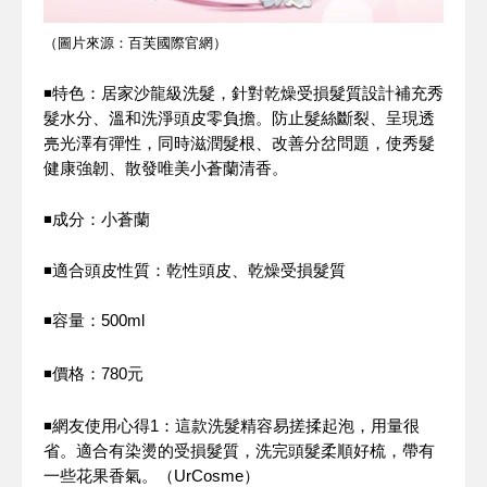
（圖片來源：百芙國際官網）
◾特色：居家沙龍級洗髮，針對乾燥受損髮質設計補充秀
髮水分、溫和洗淨頭皮零負擔。防止髮絲斷裂、呈現透
亮光澤有彈性，同時滋潤髮根、改善分岔問題，使秀髮
健康強韌、散發唯美小蒼蘭清香。
◾成分：小蒼蘭
◾適合頭皮性質：乾性頭皮、乾燥受損髮質
◾容量：500ml
◾價格：780元
◾網友使用心得1：這款洗髮精容易搓揉起泡，用量很
省。適合有染燙的受損髮質，洗完頭髮柔順好梳，帶有
一些花果香氣。（UrCosme）