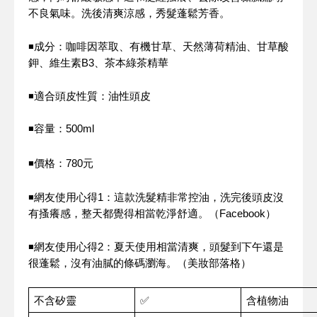
不良氣味。洗後清爽涼感，秀髮蓬鬆芳香。
◾成分：咖啡因萃取、有機甘草、天然薄荷精油、甘草酸
鉀、維生素B3、茶本綠茶精華
◾適合頭皮性質：油性頭皮
◾容量：500ml
◾價格：780元
◾網友使用心得1：這款洗髮精非常控油，洗完後頭皮沒
有搔癢感，整天都覺得相當乾淨舒適。（Facebook）
◾網友使用心得2：夏天使用相當清爽，頭髮到下午還是
很蓬鬆，沒有油膩的條碼瀏海。（美妝部落格）
不含矽靈
✅
含植物油