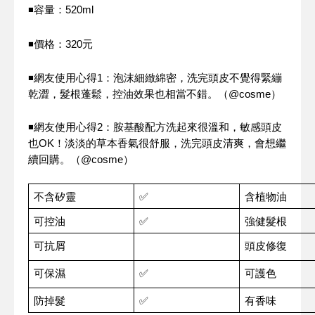
◾容量：520ml
◾價格：320元
◾網友使用心得1：泡沫細緻綿密，洗完頭皮不覺得緊繃
乾澀，髮根蓬鬆，控油效果也相當不錯。（@cosme）
◾網友使用心得2：胺基酸配方洗起來很溫和，敏感頭皮
也OK！淡淡的草本香氣很舒服，洗完頭皮清爽，會想繼
續回購。（@cosme）
不含矽靈
✅
含植物油
可控油
✅
強健髮根
可抗屑
頭皮修復
可保濕
✅
可護色
防掉髮
✅
有香味