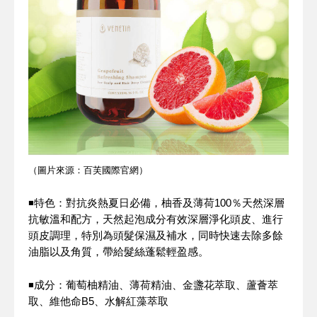
（圖片來源：百芙國際官網）
◾特色：對抗炎熱夏日必備，柚香及薄荷100％天然深層
抗敏溫和配方，天然起泡成分有效深層淨化頭皮、進行
頭皮調理，特別為頭髮保濕及補水，同時快速去除多餘
油脂以及角質，帶給髮絲蓬鬆輕盈感。
◾成分：葡萄柚精油、薄荷精油、金盞花萃取、蘆薈萃
取、維他命B5、水解紅藻萃取