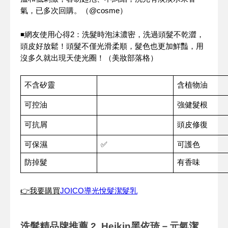
氣，已多次回購。（@cosme）
◾網友使用心得2：洗髮時泡沫濃密，洗過頭髮不乾澀，
頭皮好放鬆！頭髮不僅光滑柔順，髮色也更加鮮豔，用
沒多久就出現天使光圈！（美妝部落格）
不含矽靈
含植物油
可控油
強健髮根
可抗屑
頭皮修復
可保濕
✅
可護色
防掉髮
有香味
👉我要購買
JOICO導光悅髮潔髮乳
洗髮精品牌推薦 2. Heikin黑依琦－元氣潔