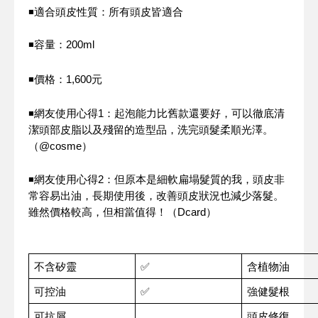
◾適合頭皮性質：所有頭皮皆適合
◾容量：200ml
◾價格：1,600元
◾網友使用心得1：起泡能力比舊款還要好，可以徹底清
潔頭部皮脂以及殘留的造型品，洗完頭髮柔順光澤。
（@cosme）
◾網友使用心得2：但原本是細軟扁塌髮質的我，頭皮非
常容易出油，長期使用後，改善頭皮狀況也減少落髮。
雖然價格較高，但相當值得！（Dcard）
不含矽靈
✅
含植物油
可控油
✅
強健髮根
可抗屑
頭皮修復