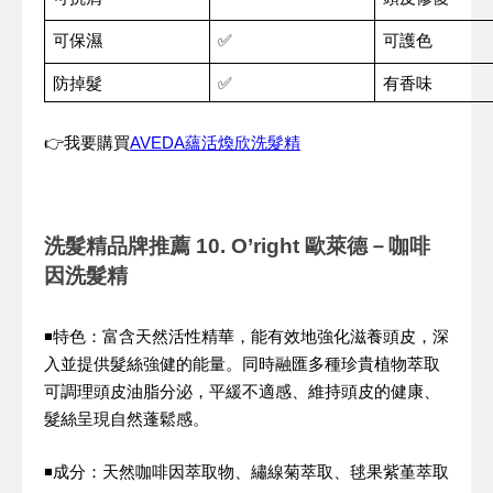
可保濕
✅
可護色
防掉髮
✅
有香味
👉我要購買
AVEDA蘊活煥欣洗髮精
洗髮精品牌推薦 10. O’right 歐萊德－咖啡
因洗髮精
◾特色：富含天然活性精華，能有效地強化滋養頭皮，深
入並提供髮絲強健的能量。同時融匯多種珍貴植物萃取
可調理頭皮油脂分泌，平緩不適感、維持頭皮的健康、
髮絲呈現自然蓬鬆感。
◾成分：天然咖啡因萃取物、繡線菊萃取、毬果紫堇萃取