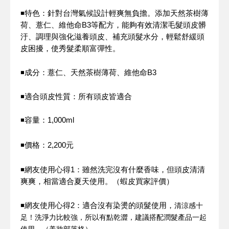
◾特色：針對台灣氣候設計輕爽無負擔。添加天然茶樹薄
荷、薏仁、維他命B3等配方，能夠有效清潔毛髮頭皮髒
汙、調理與強化滋養頭皮、補充頭髮水分，輕鬆舒緩頭
皮困擾，使秀髮柔順富彈性。
◾成分：薏仁、天然茶樹薄荷、維他命B3
◾適合頭皮性質：所有頭皮皆適合
◾容量：1,000ml
◾價格：2,200元
◾網友使用心得1：雖然洗完沒有什麼香味，但頭皮清清
爽爽，相當適合夏天使用。（蝦皮買家評價）
◾網友使用心得2：適合沒有染燙的頭髮使用，
清涼感十
足！洗淨力比較強，所以有點乾澀，建議搭配潤髮產品一起