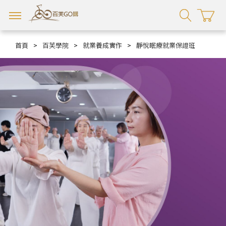
首頁
>
百芙學院
>
就業養成實作
>
靜悅眠療就業保證班