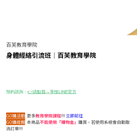
百芙教育學院
身體經絡引流班｜百芙教育學院
預約諮詢：
👉
請點我→享悅
LINE
官方
GO購活動
更多
教育學院課程
!!!
立即前往
GO購提醒
本商品
不能使用「購物金」
購買，若使用系統會自動取
消訂單!!!