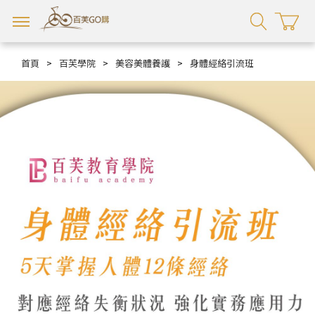
首頁
>
百芙學院
>
美容美體養護
>
身體經絡引流班