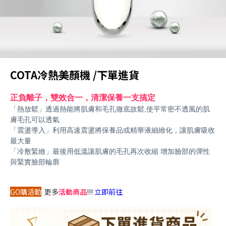
COTA冷熱美顏機 /下單進貨
正負離子，雙效合一，清潔保養一支搞定
「熱放鬆」透過熱能將肌膚和毛孔徹底故鬆,使平常密不透風的肌
膚毛孔可以透氣
「震盪導入」利用高速震盪將保養品或精華液細緻化，讓肌膚吸收
最大量
「冷敷緊緻」最後用低溫讓肌膚的毛孔再次收縮
增加臉部的彈性
與緊實臉部輪廓
GO購活動
更多
活動商品
!!!
立即前往