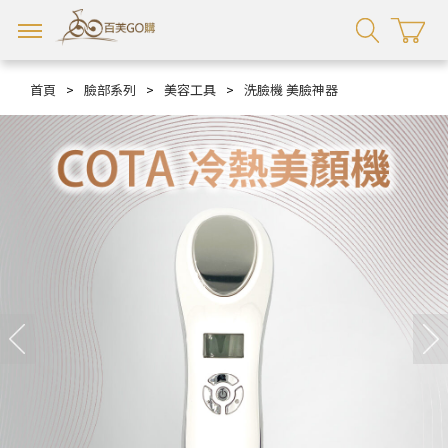
首頁
>
臉部系列
>
美容工具
>
洗臉機 美臉神器