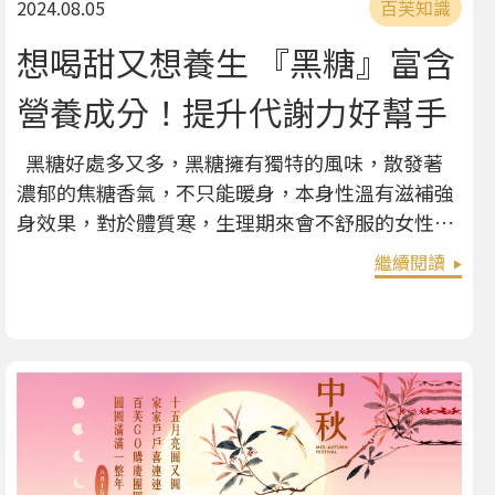
2024.08.05
百芙知識
想喝甜又想養生 『黑糖』富含
營養成分！提升代謝力好幫手
黑糖好處多又多，黑糖擁有獨特的風味，散發著
濃郁的焦糖香氣，不只能暖身，本身性溫有滋補強
身效果，對於體質寒，生理期來會不舒服的女性來
說，更是最佳好戰友。 黑糖與白糖差別在哪？ 相
繼續閱讀
較於白糖或人工甜味劑，黑糖是一種天然且保留有
益營養成分的