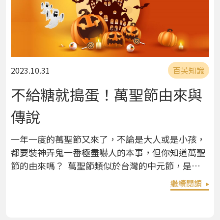
2023.10.31
百芙知識
不給糖就搗蛋！萬聖節由來與
傳說
一年一度的萬聖節又來了，不論是大人或是小孩，
都要裝神弄鬼一番極盡嚇人的本事，但你知道萬聖
節的由來嗎？ 萬聖節類似於台灣的中元節，是個
與鬼怪、靈異有關的節日，多數人一直誤認為10月
繼續閱讀
31日是萬聖節，事實上10月31日這天是萬聖節前夕
（Halloween）；正