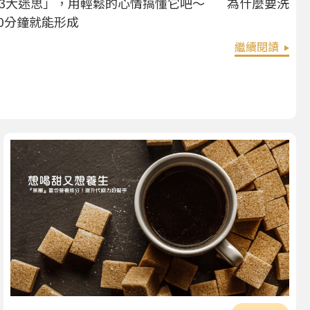
3大迷思」，用輕鬆的心情搞懂它吧～ 為什麼要洗
0分鐘就能形成
繼續閱讀