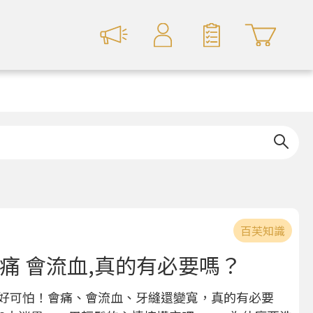
百芙知識
痛 會流血,真的有必要嗎？
好可怕！會痛、會流血、牙縫還變寬，真的有必要