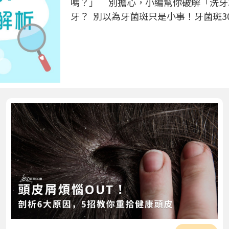
嗎？」 別擔心，小編幫你破解「洗牙
牙？ 別以為牙菌斑只是小事！牙菌斑3