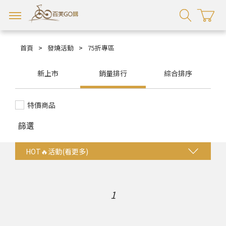
首頁
>
發燒活動
>
75折專區
新上市
銷量排行
綜合排序
特價商品
篩選
HOT🔥活動(看更多)
法比娜組合
1