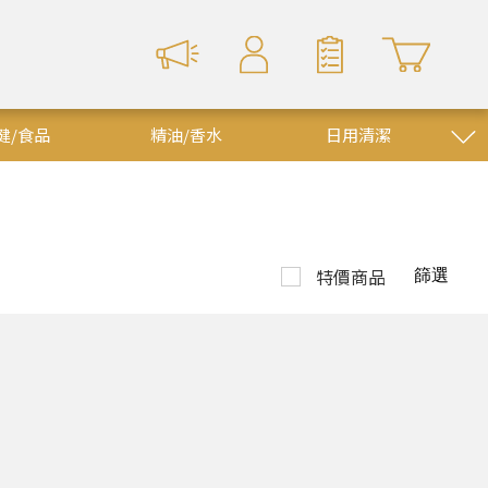
健/食品
精油/香水
日用清潔
特價商品
篩選