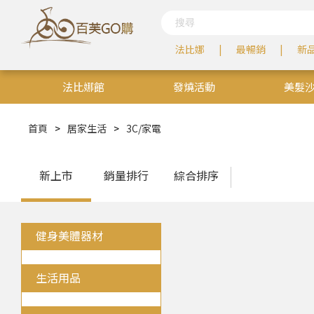
法比娜
最暢銷
新
法比娜館
發燒活動
美髮
居家生活
百芙學院
首頁
>
居家生活
>
3C/家電
新上市
銷量排行
綜合排序
健身美體器材
生活用品