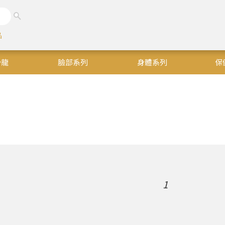
品
沙龍
臉部系列
身體系列
保
1