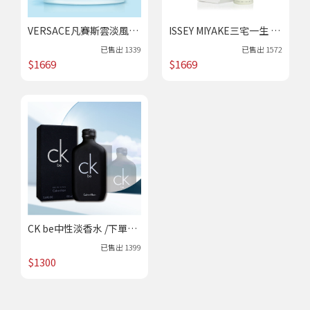
VERSACE凡賽斯雲淡風輕
ISSEY MIYAKE三宅一生 一
男性淡香水 /下單進貨
生之水女性淡香水 /下單進
已售出
1339
已售出
1572
貨
$1669
$1669
CK be中性淡香水 /下單進
貨
已售出
1399
$1300