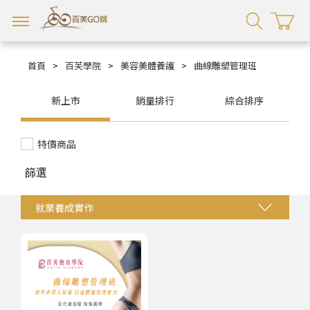
首頁
>
百芙學院
>
美容美體養護
>
曲線雕塑管理班
新上市
銷量排行
綜合排序
特價商品
篩選
就業養成實作
享悅漫活就業保證班
靜悅眠療就業保證班
頭皮聖經實戰精華
頭皮理療養護