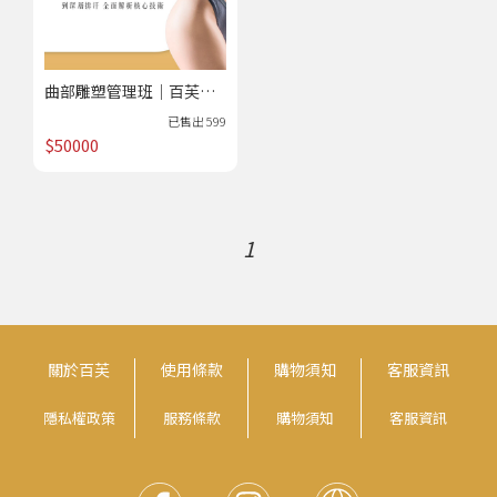
洗髮SPA技術實作班
頭皮養護師認證班
曲部雕塑管理班｜百芙教
萌髮課程養成班
育學院
已售出
599
$50000
美容美體養護
臉部肌膚調理養成班
曲線雕塑管理班
1
身體經絡引流班
關於百芙
使用條款
購物須知
客服資訊
隱私權政策
服務條款
購物須知
客服資訊