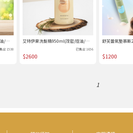
油/保
艾特伊果洗髮精950ml(茂密/控油/保
舒芙蕾氣墊慕斯2
濕/草本)｜美髮專科 /熱賣
髮專科 /熱賣
售出
1538
已售出
1656
$2600
$1200
1