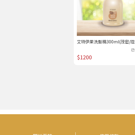
艾特伊果洗髮精300ml(茂密/控
濕/草本)｜美髮專科 /熱賣
已
$1200