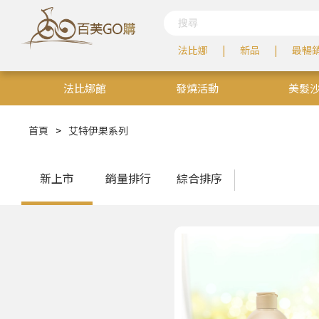
法比娜
新品
最暢
法比娜館
發燒活動
美髮
居家生活
百芙學院
首頁
>
艾特伊果系列
新上市
銷量排行
綜合排序