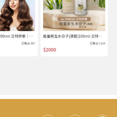
00ml-艾特伊果｜美
能量新生水分子(滴管)100ml-艾特伊
果｜美髮專科 /熱賣
已售出
687
已售出
1164
$2000