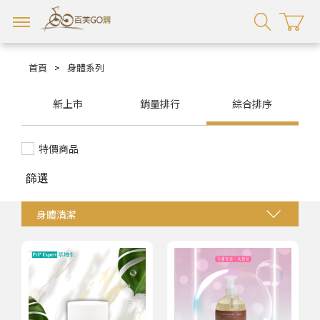
首頁
>
身體系列
新上市
銷量排行
綜合排序
特價商品
篩選
身體清潔
身體保養
手足保養