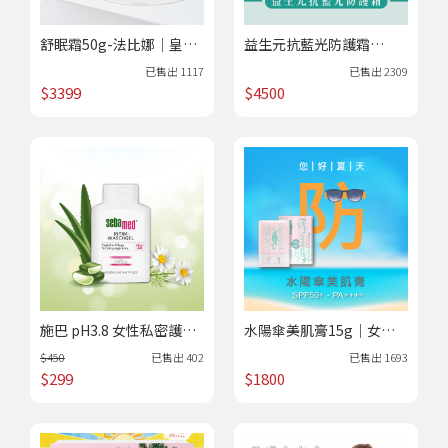
舒眠霜50g-法比娜｜皇室
益生元抗藍光防護霜
沙龍 /熱賣
50ml-蘭頓｜女神駕到 /熱
已售出
1117
已售出
2309
賣
$3399
$4500
施巴 pH3.8 女性私密護潔
水陽傘美肌膏15g｜女神
露｜女神駕到 /熱賣
駕到 /熱賣
$450
已售出
402
已售出
1693
$299
$1800