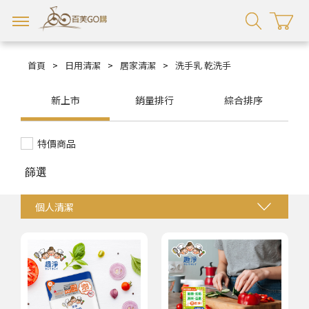
首頁
>
日用清潔
>
居家清潔
>
洗手乳 乾洗手
新上市
銷量排行
綜合排序
特價商品
篩選
個人清潔
牙刷
牙膏
口內潔淨
居家清潔