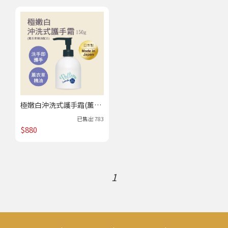
極嫩白沖洗式護手霜(薰衣
草精油配方)｜居家生活 /
已售出
783
下單進貨
$880
1