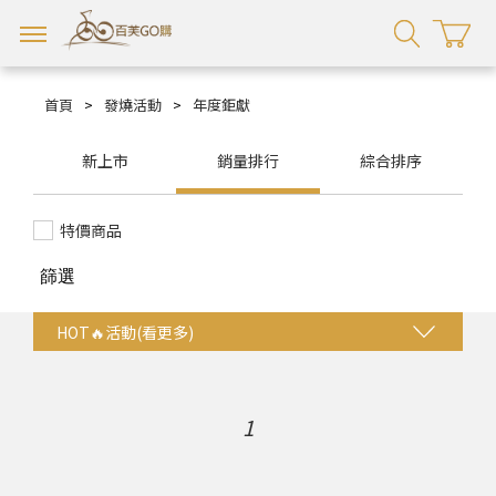
首頁
>
發燒活動
>
年度鉅獻
新上市
銷量排行
綜合排序
特價商品
篩選
HOT🔥活動(看更多)
法比娜組合
1