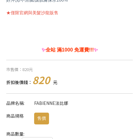
好沖洗/不滑膩/讓肌膚保水100%
★僅限官網與美髮沙龍販售
✨
全站 滿1000 免運費!!!
✨
市售價：820元
820
折扣後價錢：
元
品牌名稱:
FABIENNE法比娜
商品規格
售價
商品數量: