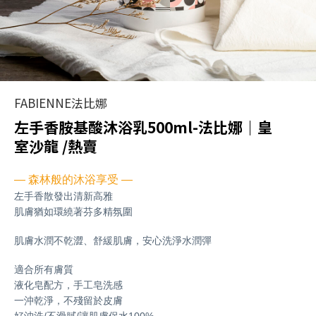
FABIENNE法比娜
左手香胺基酸沐浴乳500ml-法比娜｜皇
室沙龍 /熱賣
— 森林般的沐浴享受 —
左手香散發出清新高雅
肌膚猶如環繞著芬多精氛圍
肌膚水潤不乾澀、舒緩肌膚，安心洗淨水潤彈
適合所有膚質
液化皂配方，手工皂洗感
一沖乾淨，不殘留於皮膚