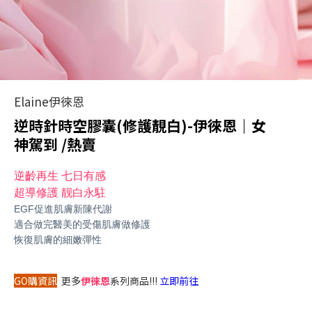
Elaine伊徠恩
逆時針時空膠囊(修護靚白)-伊徠恩｜女
神駕到 /熱賣
逆齡再生 七日有感
超導修護 靓白永駐
EGF促進肌膚新陳代謝
適合做完醫美的受傷肌膚做修護
恢復肌膚的細嫩彈性
GO購資訊
更多
伊徠恩
系列商品!!!
立即前往