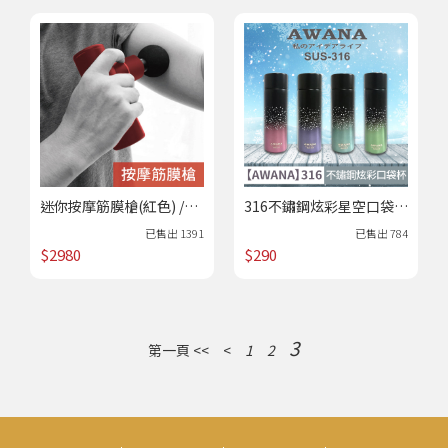
迷你按摩筋膜槍(紅色) /下
316不鏽鋼炫彩星空口袋杯
單進貨
/下單進貨
已售出
1391
已售出
784
$2980
$290
3
第一頁 <<
<
1
2