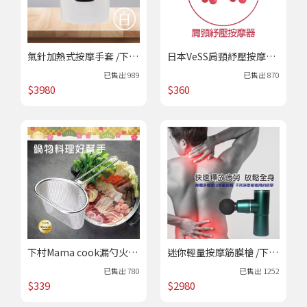
寵物世界
氣針加熱式按摩手套 /下單
日本VeSS肩頸紓壓按摩｜
狗狗專區
貓咪專區
進貨
居家生活 /下單進貨
已售出
989
已售出
870
$3980
$360
下村Mama cook漏勺火鍋
迷你輕量按摩筋膜槍 /下單
撈網(日本製)｜居家生活 /
進貨
已售出
780
已售出
1252
熱賣
$339
$2980