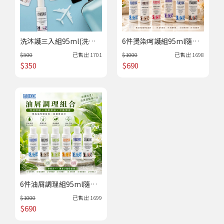
洗沐護三入組95ml(洗髮
6件燙染呵護組95ml隨身
+潤髮+沐浴)隨身瓶-法比
瓶-法比娜【禮盒】｜花漾
$500
已售出
1701
$1000
已售出
1698
娜｜花漾春賞《皇室沙
春賞《皇室沙龍》
$350
$690
龍》
6件油屑調理組95ml隨身
瓶-法比娜【禮盒】｜花漾
$1000
已售出
1699
春賞《皇室沙龍》
$690