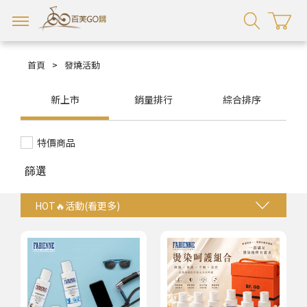
首頁
>
發燒活動
新上市
銷量排行
綜合排序
特價商品
篩選
HOT🔥活動(看更多)
法比娜組合